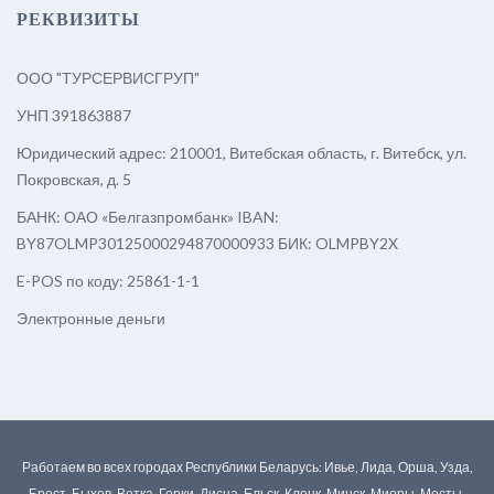
РЕКВИЗИТЫ
ООО "ТУРСЕРВИСГРУП"
УНП 391863887
Юридический адрес: 210001, Витебская область, г. Витебск, ул.
Покровская, д. 5
БАНК: ОАО «Белгазпромбанк» IBAN:
BY87OLMP30125000294870000933 БИК: OLMPBY2X
E-POS по коду: 25861-1-1
Электронные деньги
Работаем во всех городах Республики Беларусь: Ивье, Лида, Орша, Узда,
Брест, Быхов, Ветка, Горки, Дисна, Ельск, Клецк, Минск, Миоры, Мосты,